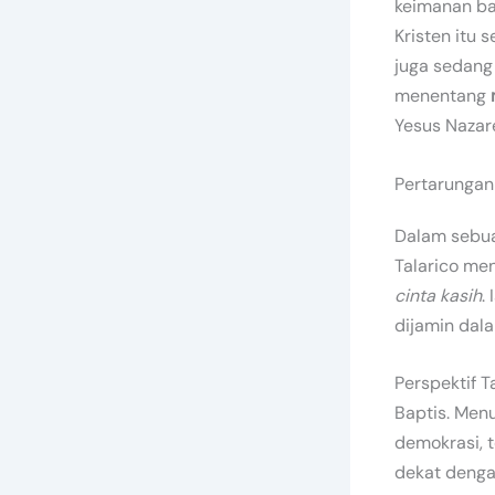
keimanan ba
Kristen itu s
juga sedang
menentang
Yesus Nazar
Pertarungan
Dalam sebua
Talarico m
cinta kasih
.
dijamin dal
Perspektif 
Baptis. Men
demokrasi, t
dekat denga