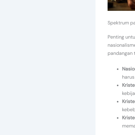
Spektrum pa
Penting un
nasionalism
pandangan t
Nasio
harus
Krist
kebij
Kriste
kebeb
Kriste
mema