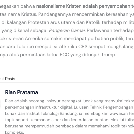
enegaskan bahwa
nasionalisme Kristen adalah penyembahan 
tas nama Kristus. Pandangannya mencerminkan keresahan y
i kalangan Protestan arus utama dan Katolik terhadap milita
s yang dikenal sebagai
Pangeran Damai
. Perlawanan terhadap
ekristenan Amerika semakin mendapat perhatian publik, te
ancara Talarico menjadi viral ketika CBS sempat menghalang
ya atas permintaan ketua FCC yang ditunjuk Trump.
est Posts
Rian Pratama
Rian adalah seorang insinyur perangkat lunak yang menyukai tekn
perkembangan infrastruktur digital. Lulusan Teknik Pengembangan
Lunak dari Institut Teknologi Bandung, ia membagikan wawasan te
topik seperti keamanan siber dan kecerdasan buatan. Melalui tulis
berusaha mempermudah pembaca dalam memahami topik teknolo
kompleks.