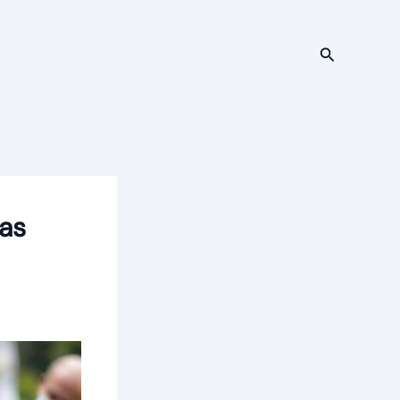
Cari
as