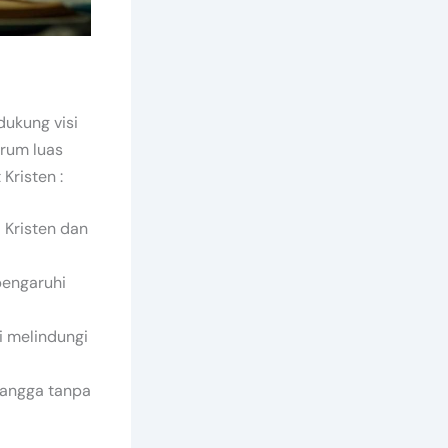
ukung visi
trum luas
Kristen :
 Kristen dan
pengaruhi
 melindungi
tangga tanpa