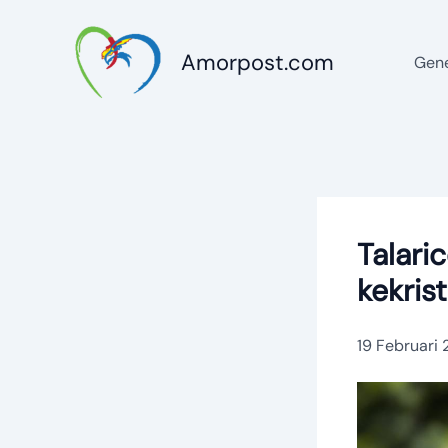
Lewati
ke
Amorpost.com
Gene
konten
Talar
kekris
19 Februari