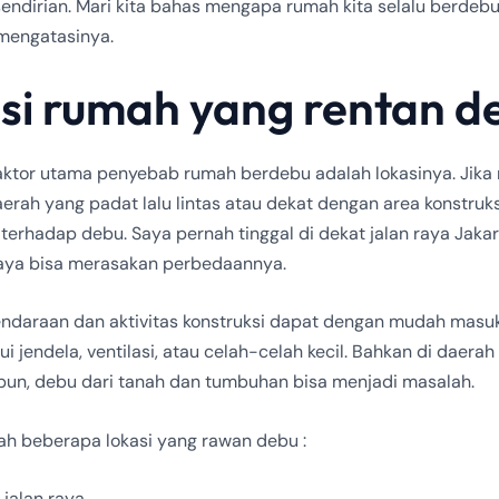
sendirian. Mari kita bahas mengapa rumah kita selalu berdeb
mengatasinya.
si rumah yang rentan d
faktor utama penyebab rumah berdebu adalah lokasinya. Jik
erah yang padat lalu lintas atau dekat dengan area konstruksi
 terhadap debu. Saya pernah tinggal di dekat jalan raya Jaka
saya bisa merasakan perbedaannya.
endaraan dan aktivitas konstruksi dapat dengan mudah masu
i jendela, ventilasi, atau celah-celah kecil. Bahkan di daera
i pun, debu dari tanah dan tumbuhan bisa menjadi masalah.
lah beberapa lokasi yang rawan debu :
 jalan raya