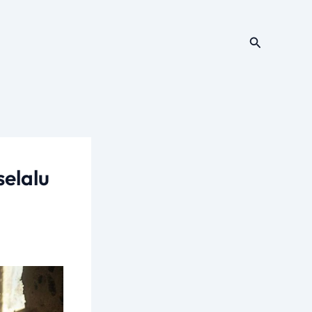
Cari
elalu