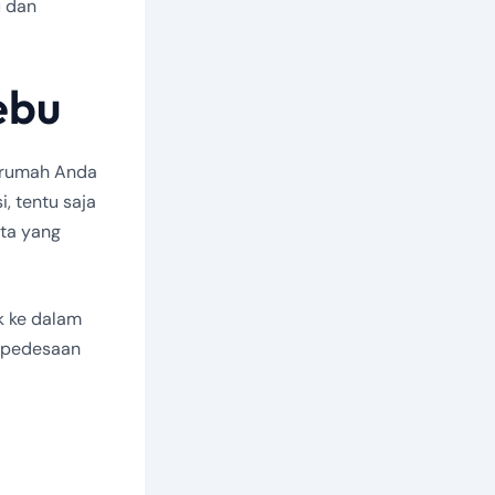
u dan
ebu
a rumah Anda
, tentu saja
rta yang
k ke dalam
h pedesaan