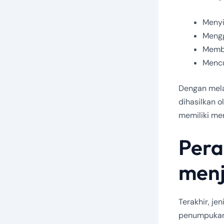
Menyi
Meng
Memba
Mencu
Dengan mela
dihasilkan 
memiliki me
Pera
menj
Terakhir, je
penumpukan 