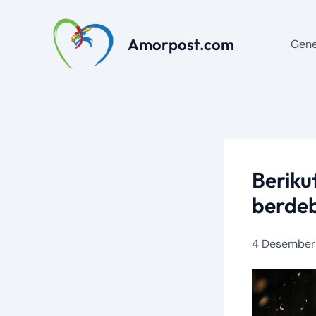
Lewati
ke
Amorpost.com
Gene
konten
Beriku
berde
4 Desember