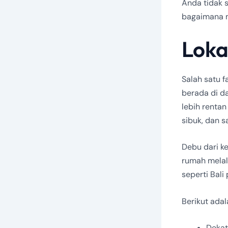
Anda tidak 
bagaimana 
Loka
Salah satu 
berada di da
lebih rentan
sibuk, dan 
Debu dari k
rumah melalu
seperti Bal
Berikut ada
Dekat