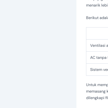
menarik leb
Berikut adal
Ventilasi 
AC tanpa f
Sistem ve
Untuk mempe
memasang ki
dilengkapi fi