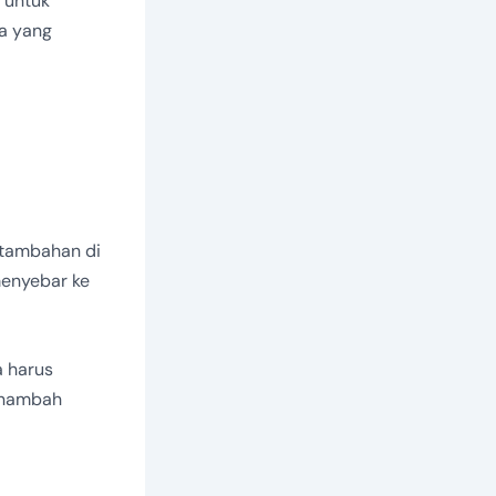
 untuk
a yang
 tambahan di
menyebar ke
a harus
enambah