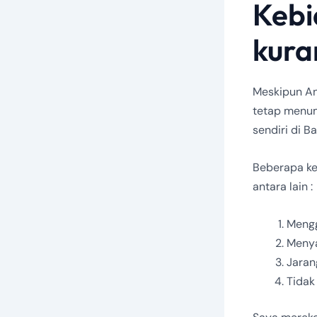
Kebi
kura
Meskipun An
tetap menum
sendiri di B
Beberapa k
antara lain :
Meng
Meny
Jaran
Tidak