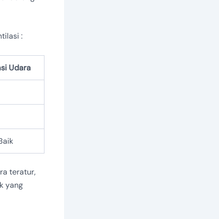
ilasi :
asi Udara
Baik
a teratur,
ik yang