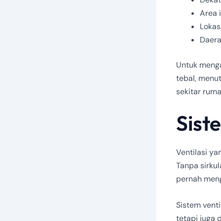
Area 
Lokas
Daera
Untuk menga
tebal, menu
sekitar ruma
Sist
Ventilasi y
Tanpa sirku
pernah meng
Sistem vent
tetapi juga