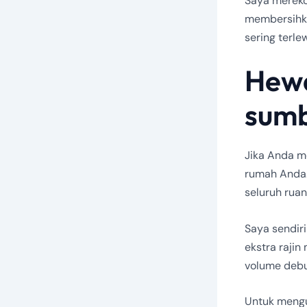
Saya merek
membersihka
sering terlew
Hewa
sumb
Jika Anda m
rumah Anda.
seluruh rua
Saya sendiri
ekstra raji
volume debu
Untuk mengu