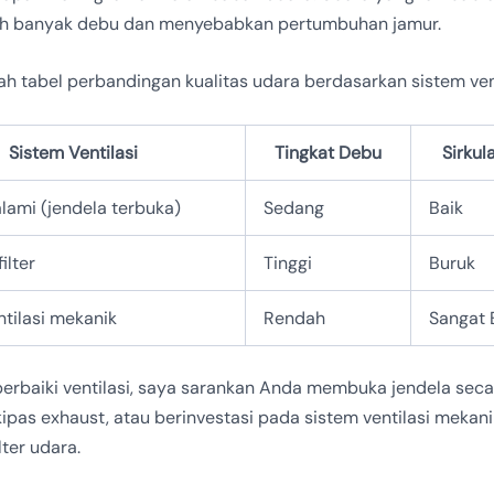
ih banyak debu dan menyebabkan pertumbuhan jamur.
ah tabel perbandingan kualitas udara berdasarkan sistem vent
Sistem Ventilasi
Tingkat Debu
Sirkul
alami (jendela terbuka)
Sedang
Baik
ilter
Tinggi
Buruk
ntilasi mekanik
Rendah
Sangat 
rbaiki ventilasi, saya sarankan Anda membuka jendela secar
pas exhaust, atau berinvestasi pada sistem ventilasi mekan
lter udara.