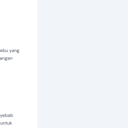
debu yang
nangan
enyebab
 untuk