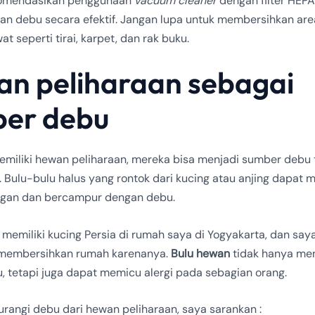
omendasikan penggunaan
vacuum cleaner
dengan filter HEPA
n debu secara efektif. Jangan lupa untuk membersihkan are
at seperti tirai, karpet, dan rak buku.
n peliharaan sebagai
er debu
emiliki hewan peliharaan, mereka bisa menjadi sumber debu
 Bulu-bulu halus yang rontok dari kucing atau anjing dapat 
ngan dan bercampur dengan debu.
 memiliki kucing Persia di rumah saya di Yogyakarta, dan say
n membersihkan rumah karenanya.
Bulu hewan
tidak hanya m
, tetapi juga dapat memicu alergi pada sebagian orang.
rangi debu dari hewan peliharaan, saya sarankan :