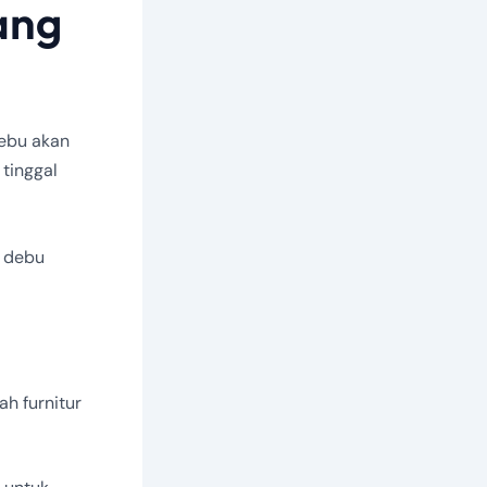
ang
debu akan
tinggal
 debu
h furnitur