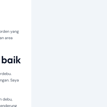
gorden yang
an area
 baik
erdebu.
angan. Saya
n debu,
cenderung