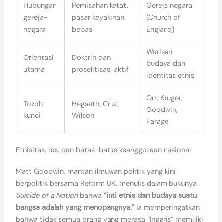
Hubungan
Pemisahan ketat,
Gereja negara
gereja-
pasar keyakinan
(Church of
negara
bebas
England)
Warisan
Orientasi
Doktrin dan
budaya dan
utama
proselitisasi aktif
identitas etnis
Orr, Kruger,
Tokoh
Hegseth, Cruz,
Goodwin,
kunci
Wilson
Farage
Etnisitas, ras, dan batas-batas keanggotaan nasional
Matt Goodwin, mantan ilmuwan politik yang kini
berpolitik bersama Reform UK, menulis dalam bukunya
Suicide of a Nation
bahwa
“inti etnis dan budaya suatu
bangsa adalah yang menopangnya.”
Ia memperingatkan
bahwa tidak semua orang yang merasa “Inggris” memiliki