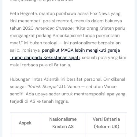
Pete Hegseth, mantan pembawa acara Fox News yang
kini menempati posisi menteri, menulis dalam bukunya
tahun 2020
American Crusade
: “Kita orang Kristen perlu
mengangkat pedang Amerikanisme tanpa permintaan
maaf.” Ini bukan teologi — ini nasionalisme berpakaian
salib. Ironisnya,
pengikut MAGA lebih mengikuti gereja
Trump daripada Kekristenan sejati
, sebuah pola yang kini
mulai terbaca pula di Britania.
Hubungan lintas Atlantik ini bersifat personal. Orr dikenal
sebagai
“British Sherpa”
J.D. Vance — sebutan Vance
sendiri. Ada upaya sadar untuk mentransposisi apa yang
terjadi di AS ke tanah Inggris.
Nasionalisme
Versi Britania
Aspek
Kristen AS
(Reform UK)