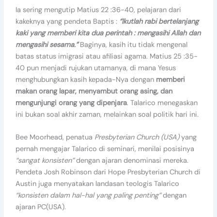
Ia sering mengutip Matius 22 :36-40, pelajaran dari
kakeknya yang pendeta Baptis :
“Ikutlah rabi bertelanjang
kaki yang memberi kita dua perintah : mengasihi Allah dan
mengasihi sesama.”
Baginya, kasih itu tidak mengenal
batas status imigrasi atau afiliasi agama. Matius 25 :35-
40 pun menjadi rujukan utamanya, di mana Yesus
menghubungkan kasih kepada-Nya dengan
memberi
makan orang lapar, menyambut orang asing, dan
mengunjungi orang yang dipenjara
. Talarico menegaskan
ini bukan soal akhir zaman, melainkan soal politik hari ini.
Bee Moorhead, penatua
Presbyterian Church (USA)
yang
pernah mengajar Talarico di seminari, menilai posisinya
“sangat konsisten”
dengan ajaran denominasi mereka.
Pendeta Josh Robinson dari Hope Presbyterian Church di
Austin juga menyatakan landasan teologis Talarico
“konsisten dalam hal-hal yang paling penting”
dengan
ajaran PC(USA).