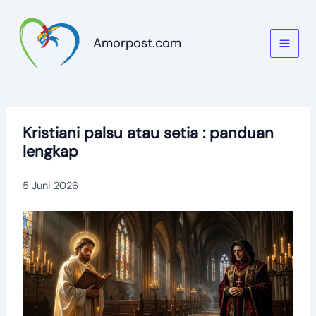
Lewati
ke
Amorpost.com
konten
Kristiani palsu atau setia : panduan
lengkap
5 Juni 2026