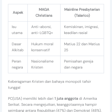
MAGA
Mainline Presbyterian
Aspek
Christians
(Talarico)
Isu
Anti-aborsi,
Kemiskinan, imigrasi,
utama
anti-LGBTQ+
keadilan rasial
Dasar
Hukum moral
Matius 22 dan Matius
Alkitab
konservatif
25
Peran
Nasionalisme
Pemisahan gereja
negara
Kristen
dan negara
Keberagaman Kristen dan bahaya monopoli tafsir
tunggal
PC(USA) memiliki lebih dari
1 juta anggota
di Amerika
Serikat. Secara mengejutkan, keanggotaannya hampir
seimbang antara Republikan (47%) dan Demokrat (48%).