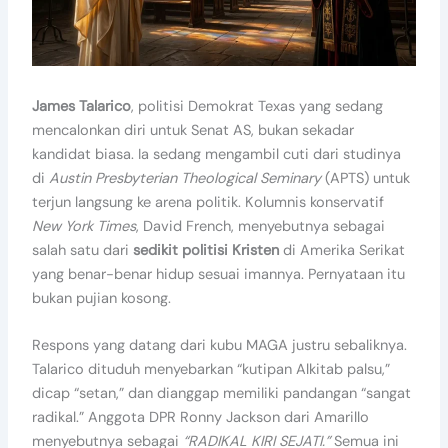
James Talarico
, politisi Demokrat Texas yang sedang
mencalonkan diri untuk Senat AS, bukan sekadar
kandidat biasa. Ia sedang mengambil cuti dari studinya
di
Austin Presbyterian Theological Seminary
(APTS) untuk
terjun langsung ke arena politik. Kolumnis konservatif
New York Times
, David French, menyebutnya sebagai
salah satu dari
sedikit politisi Kristen
di Amerika Serikat
yang benar-benar hidup sesuai imannya. Pernyataan itu
bukan pujian kosong.
Respons yang datang dari kubu MAGA justru sebaliknya.
Talarico dituduh menyebarkan “kutipan Alkitab palsu,”
dicap “setan,” dan dianggap memiliki pandangan “sangat
radikal.” Anggota DPR Ronny Jackson dari Amarillo
menyebutnya sebagai
“RADIKAL KIRI SEJATI.”
Semua ini