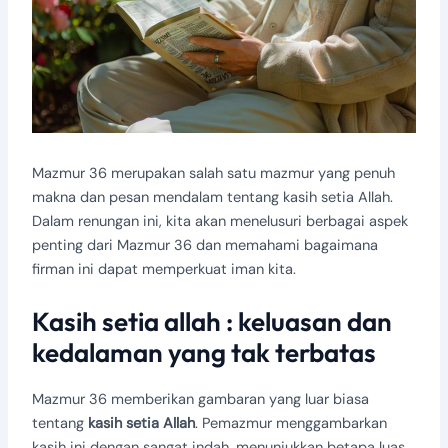
Mazmur 36 merupakan salah satu mazmur yang penuh
makna dan pesan mendalam tentang kasih setia Allah.
Dalam renungan ini, kita akan menelusuri berbagai aspek
penting dari Mazmur 36 dan memahami bagaimana
firman ini dapat memperkuat iman kita.
Kasih setia allah : keluasan dan
kedalaman yang tak terbatas
Mazmur 36 memberikan gambaran yang luar biasa
tentang
kasih setia Allah
. Pemazmur menggambarkan
kasih ini dengan sangat indah, menunjukkan betapa luas