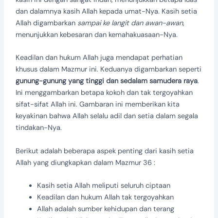
dan dalamnya kasih Allah kepada umat-Nya. Kasih setia
Allah digambarkan
sampai ke langit dan awan-awan
,
menunjukkan kebesaran dan kemahakuasaan-Nya.
Keadilan dan hukum Allah juga mendapat perhatian
khusus dalam Mazmur ini. Keduanya digambarkan seperti
gunung-gunung yang tinggi dan sedalam samudera raya
.
Ini menggambarkan betapa kokoh dan tak tergoyahkan
sifat-sifat Allah ini. Gambaran ini memberikan kita
keyakinan bahwa Allah selalu adil dan setia dalam segala
tindakan-Nya.
Berikut adalah beberapa aspek penting dari kasih setia
Allah yang diungkapkan dalam Mazmur 36 :
Kasih setia Allah meliputi seluruh ciptaan
Keadilan dan hukum Allah tak tergoyahkan
Allah adalah sumber kehidupan dan terang