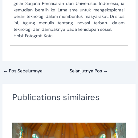
gelar Sarjana Pemasaran dari Universitas Indonesia, ia
kemudian beralih ke jurnalisme untuk mengeksplorasi
peran teknologi dalam membentuk masyarakat. Di situs
ini, Agung menulis tentang inovasi terbaru dalam
teknologi dan dampaknya pada kehidupan sosial.
Hobi: Fotografi Kota
←
Pos Sebelumnya
Selanjutnya Pos
→
Publications similaires